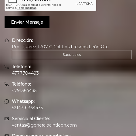
Dirección:
Prol. Juarez 1707-C Col..Los Fresnos León Gto.
Sucursales
Teléfono:
4777704493
Teléfono:
4791364435
Whatsapp:
5214791364435
Servicio al Cliente:
ventas@generalpaintleon.com
Devoluciones y reembolsos: