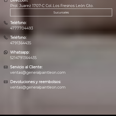
Dirección:
Prol. Juarez 1707-C Col..Los Fresnos León Gto.
Sucursales
Teléfono:
4777704493
Teléfono:
4791364435
Whatsapp:
5214791364435
Servicio al Cliente:
ventas@generalpaintleon.com
Devoluciones y reembolsos:
ventas@generalpaintleon.com