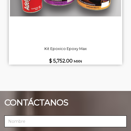
Kit Epoxico Epoxy Max
$ 5,752.00
MXN
CONTÁCTANOS
N
o
m