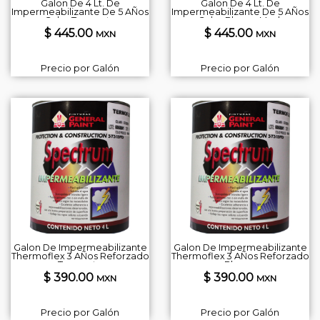
Galon De 4 Lt. De
Galon De 4 Lt. De
Impermeabilizante De 5 AÑos
Impermeabilizante De 5 AÑos
Color Terracota
Color Blanco Mod.
Mod.thermoflex Mca. General
Thermoflex Mca. General
$ 445.00
$ 445.00
MXN
MXN
Paint
Paint
Precio por Galón
Precio por Galón
Galon De Impermeabilizante
Galon De Impermeabilizante
Thermoflex 3 AÑos Reforzado
Thermoflex 3 AÑos Reforzado
Terracota
Blanco
$ 390.00
$ 390.00
MXN
MXN
Precio por Galón
Precio por Galón