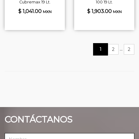
Cubremax 19 Lt.
100 19 Lt.
$ 1,041.00
$ 1,903.00
MXN
MXN
...
1
2
2
CONTÁCTANOS
N